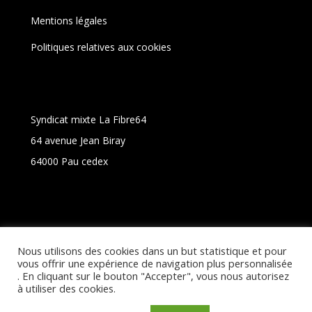
Mentions légales
Politiques relatives aux cookies
Syndicat mixte La Fibre64
64 avenue Jean Biray
64000 Pau cedex
Un site de La Fibre64
Nous utilisons des cookies dans un but statistique et pour
vous offrir une expérience de navigation plus personnalisée
. En cliquant sur le bouton "Accepter", vous nous autorisez
à utiliser des cookies.