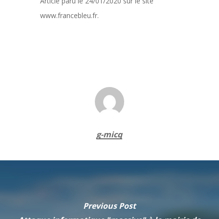
Article paru le 24/01/2020 sur le site
www.francebleu.fr.
g-micq
Previous Post