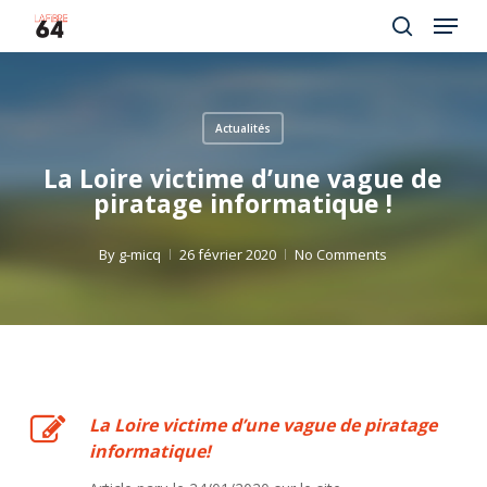
Menu
Skip
to
search
Close
main
Menu
content
Actualités
La Loire victime d’une vague de
piratage informatique !
By
g-micq
26 février 2020
No Comments
La Loire victime d’une vague de piratage
informatique!