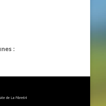
nes :
site de La Fibre64