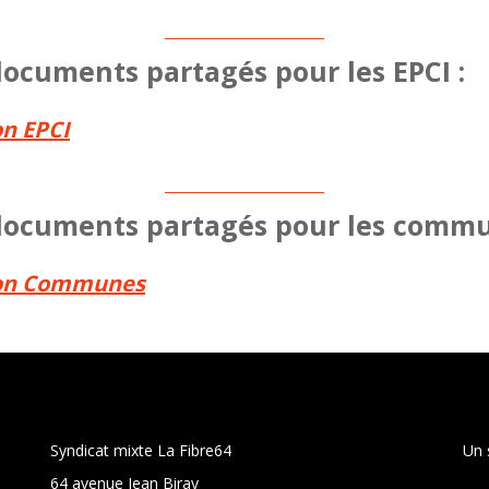
ocuments partagés pour les EPCI :
n EPCI
documents partagés pour les commu
on Communes
Syndicat mixte La Fibre64
Un 
64 avenue Jean Biray