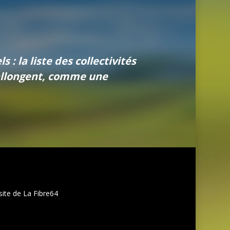
s : la liste des collectivités
’allongent, comme une
site de La Fibre64