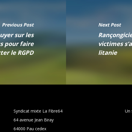
Previous Post
Next Post
uyer sur les
Rançongiciel
s pour faire
victimes s
ter le RGPD
litanie
Syndicat mixte La Fibre64
Un 
64 avenue Jean Biray
64000 Pau cedex